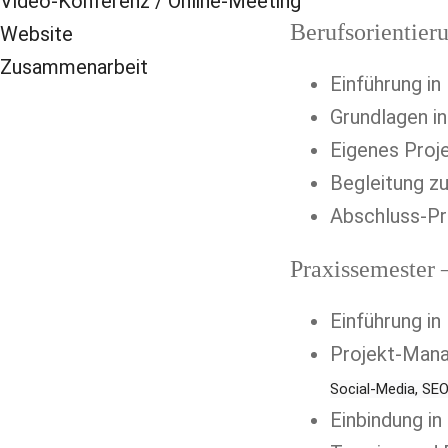
Video-Konferenz / Online-Meeting
Berufsorientier
Website
Zusammenarbeit
Einführung i
Grundlagen in
Eigenes Proj
Begleitung z
Abschluss-Pr
Praxissemester 
Einführung i
Social-Media, SEO,
Einbindung in