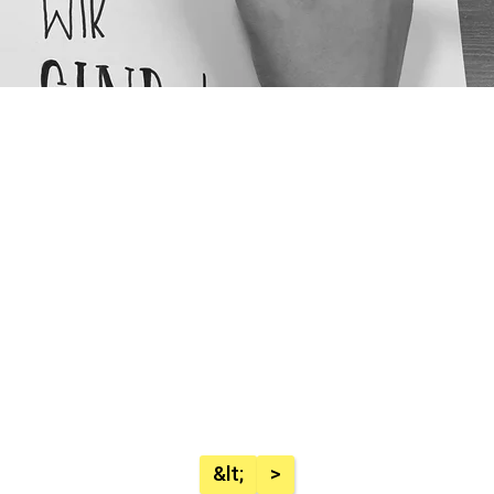
&lt;
>