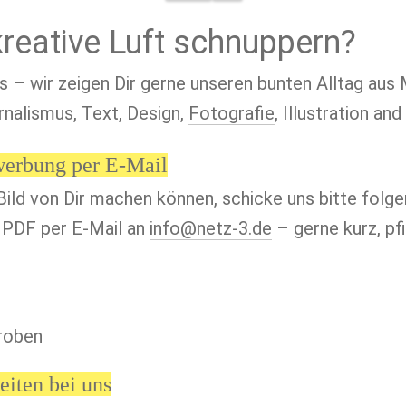
kreative Luft schnuppern?
 – wir zeigen Dir gerne unseren bunten Alltag aus M
rnalismus, Text, Design, 
Fotografie
, Illustration and
erbung per E-Mail
Bild von Dir machen können, schicke uns bitte folge
 PDF per E-Mail an 
info@netz-3.de
 – gerne kurz, pfi
proben
iten bei uns