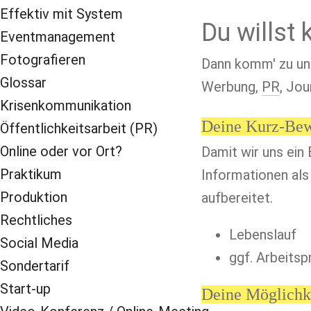
Effektiv mit System
Du willst 
Eventmanagement
Fotografieren
Dann komm' zu uns
Glossar
Werbung, 
PR
, Jou
Krisenkommunikation
Deine Kurz-Bew
Öffentlichkeitsarbeit (PR)
Online oder vor Ort?
Damit wir uns ein 
Praktikum
Informationen als
Produktion
aufbereitet.
Rechtliches
Lebenslauf
Social Media
ggf. Arbeits
Sondertarif
Start-up
Deine Möglichke