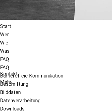
Start
Wer
Wie
Was
FAQ
FAQ
Kontakt
Barrierefreie Kommunikation
Mehr...
Beschriftung
Bilddaten
Datenverarbeitung
Downloads